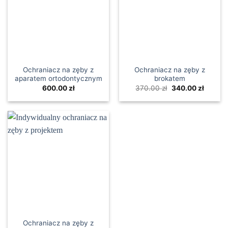
Ochraniacz na zęby z
Ochraniacz na zęby z
aparatem ortodontycznym
brokatem
Pierwotna
Aktual
600.00
zł
370.00
zł
340.00
zł
cena
cena
wynosiła:
wynosi
370.00 zł.
340.00 
Ochraniacz na zęby z