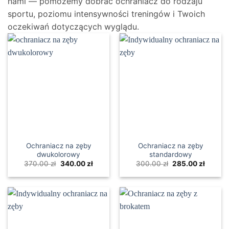
nami — pomożemy dobrać ochraniacz do rodzaju
sportu, poziomu intensywności treningów i Twoich
oczekiwań dotyczących wyglądu.
Ochraniacz na zęby
Ochraniacz na zęby
dwukolorowy
standardowy
Pierwotna
Aktualna
Pierwotna
Aktual
370.00
zł
340.00
zł
300.00
zł
285.00
zł
cena
cena
cena
cena
wynosiła:
wynosi:
wynosiła:
wynosi
370.00 zł.
340.00 zł.
300.00 zł.
285.00 